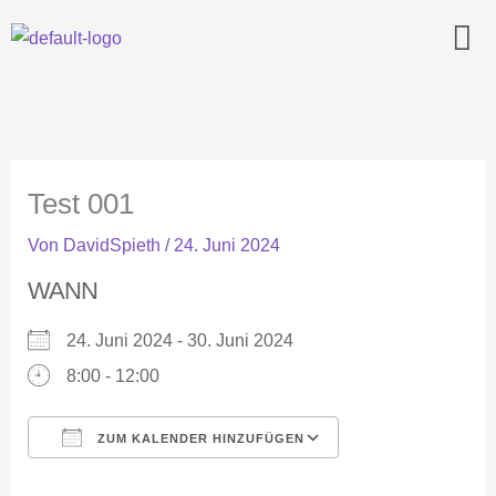
Zum
Men
Inhalt
springen
Test 001
Von
DavidSpieth
/
24. Juni 2024
WANN
24. Juni 2024 - 30. Juni 2024
8:00 - 12:00
ZUM KALENDER HINZUFÜGEN
ICS herunterladen
Google Kalender