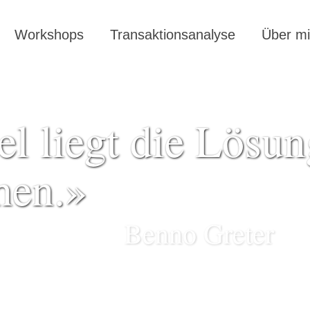
Workshops
Transaktionsanalyse
Über m
el liegt die Lösu
hen.»
Benno Greter